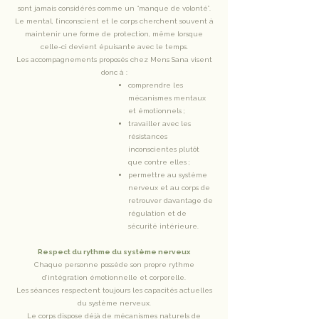
sont jamais considérés comme un “manque de volonté”.
Le mental, l’inconscient et le corps cherchent souvent à
maintenir une forme de protection, même lorsque
celle-ci devient épuisante avec le temps.
Les accompagnements proposés chez Mens Sana visent
donc à :
comprendre les
mécanismes mentaux
et émotionnels ;
travailler avec les
résistances
inconscientes plutôt
que contre elles ;
permettre au système
nerveux et au corps de
retrouver davantage de
régulation et de
sécurité intérieure.
Respect du rythme du système nerveux
Chaque personne possède son propre rythme
d’intégration émotionnelle et corporelle.
Les séances respectent toujours les capacités actuelles
du système nerveux.
Le corps dispose déjà de mécanismes naturels de