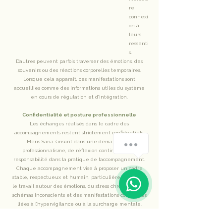
re
connexi
on à
leurs
ressenti
s.
D’autres peuvent parfois traverser des émotions, des
souvenirs ou des réactions corporelles temporaires.
Lorsque cela apparaît, ces manifestations sont
accueillies comme des informations utiles du système
en cours de régulation et d’intégration.
Confidentialité et posture professionnelle
Les échanges réalisés dans le cadre des
accompagnements restent strictement confidentiels.
Mens Sana s’inscrit dans une démarche de
professionnalisme, de réflexion continue et de
responsabilité dans la pratique de l’accompagnement.
Chaque accompagnement vise à proposer un cadre
stable, respectueux et humain, particulièrement dans
le travail autour des émotions, du stress chronique, des
schémas inconscients et des manifestations corporelles
liées à l’hypervigilance ou à la surcharge mentale.
Limites de l’accompagnement