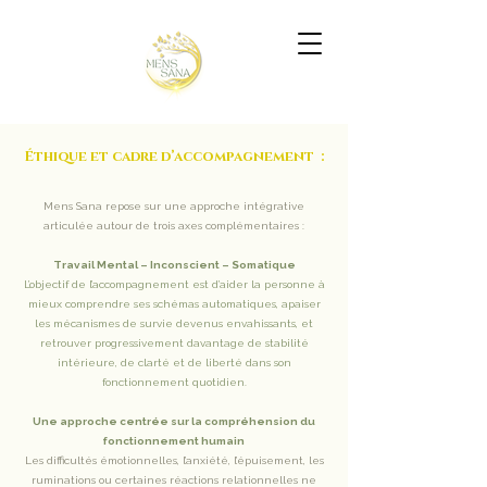
Éthique et cadre d’accompagnement :
Mens Sana repose sur une approche intégrative
articulée autour de trois axes complémentaires :
Travail Mental – Inconscient – Somatique
L’objectif de l’accompagnement est d’aider la personne à
mieux comprendre ses schémas automatiques, apaiser
les mécanismes de survie devenus envahissants, et
retrouver progressivement davantage de stabilité
intérieure, de clarté et de liberté dans son
fonctionnement quotidien.
Une approche centrée sur la compréhension du
fonctionnement humain
Les difficultés émotionnelles, l’anxiété, l’épuisement, les
ruminations ou certaines réactions relationnelles ne