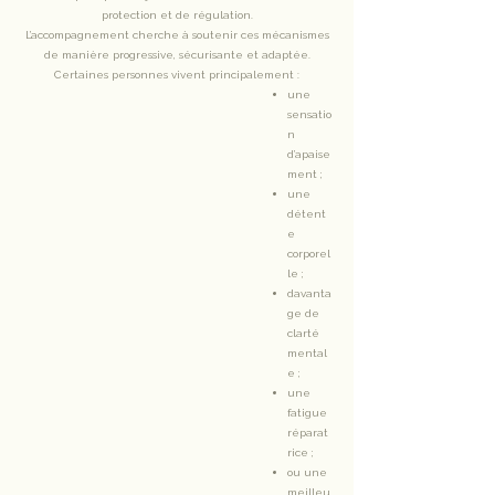
protection et de régulation.
L’accompagnement cherche à soutenir ces mécanismes
de manière progressive, sécurisante et adaptée.
Certaines personnes vivent principalement :
une
sensatio
n
d’apaise
ment ;
une
détent
e
corporel
le ;
davanta
ge de
clarté
mental
e ;
une
fatigue
réparat
rice ;
ou une
meilleu