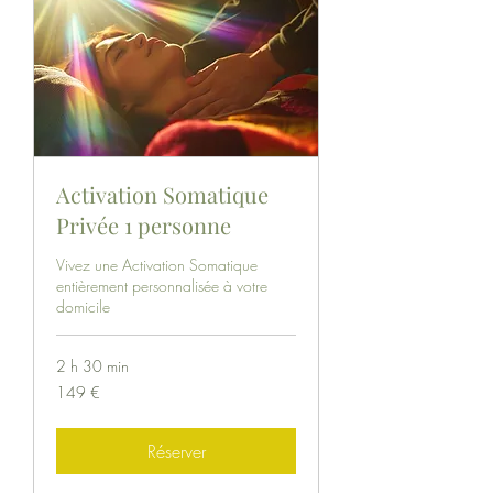
Activation Somatique
Privée 1 personne
Vivez une Activation Somatique
entièrement personnalisée à votre
domicile
2 h 30 min
149
149 €
euros
Réserver