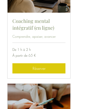
Coaching mental
intégratif (en ligne)
Comprendre, apaiser, avancer
De 1 h à 2 h
À
À partir de 65 €
partir
de
65
euros
Réserver