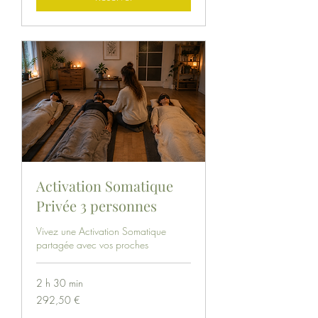
Activation Somatique
Privée 3 personnes
Vivez une Activation Somatique
partagée avec vos proches
2 h 30 min
292,50
292,50 €
euros