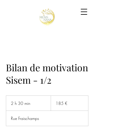
Bilan de motivation
Sisem - 1/2
185
euros
2 h 30 min
2
185 €
h
3
Rue Fraischamps
0
m
i